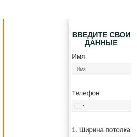
РАСЧЕТ
ВВЕДИТЕ СВОИ
СТОИМОСТИ
ДАННЫЕ
НАТЯЖНОГО
ПОТОЛКА
Имя
Заполните
короткую форму и
получите
бесплатный
Телефон
расчёт стоимости
натяжного
Israel
потолка уже
+972
сегодня!
1. Ширина потолка