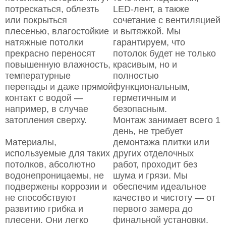
потрескаться, облезть
LED-лент, а также
или покрыться
сочетание с вентиляцией
плесенью, влагостойкие
и вытяжкой. Мы
натяжные потолки
гарантируем, что
прекрасно переносят
потолок будет не только
повышенную влажность,
красивым, но и
температурные
полностью
перепады и даже прямой
функциональным,
контакт с водой —
герметичным и
например, в случае
безопасным.
затопления сверху.
Монтаж занимает всего 1
день, не требует
Материалы,
демонтажа плитки или
используемые для таких
других отделочных
потолков, абсолютно
работ, проходит без
водонепроницаемы, не
шума и грязи. Мы
подвержены коррозии и
обеспечим идеальное
не способствуют
качество и чистоту — от
развитию грибка и
первого замера до
плесени. Они легко
финальной установки.