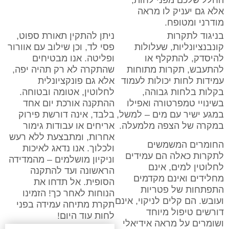
החלל שלכם מפני לחות,
אלא גם יעניק לו מראה
מודרני ומטופח.
בניגוד לתקרות
ניתן להתקין תאורת ספוט,
קונבנציונליות, שעלולות
פסי לד, וכן שילוב עם אוורור
להיסדק, להתקלף או
ופליטה. אנו מבטיחים
להתעבש, תקרות מתוחות
שהתקרה לא רק תהיה יפה,
עמידות לחות יכולות לעמוד
אלא גם פונקציונלית
בקלות בלחות גבוהה,
לחלוטין, אטומה ובטוחה.
בשינויי טמפרטורה ואפילו
ההתקנה אורכת יום אחד
במגע ישיר עם מים – למשל,
בלבד, אינה דורשת פירוק
במקרה של הצפה מלמעלה.
אריחים או עבודות גימור
אחרות, ומתבצעת ללא רעש
החומרים המשמשים
ולכלוך. אנו נדאג לאיכות
לתקרות כאלה הם עמידים
וניקיון מושלמים – מהמדידה
לחלוטין למים, אינם
הראשונה ועד להתקנה
מחלידים ואינם מקדמים
הסופית. אל תדחו את
התפתחות של פטריות
הנוחות לאחר כך! הזמינו
ועובש. הם קלים לניקוי, אינם
תקרת מתיחה עמידה בפני
דורשים טיפול מיוחד
לחות עוד היום!
ושומרים על מראה אידיאלי