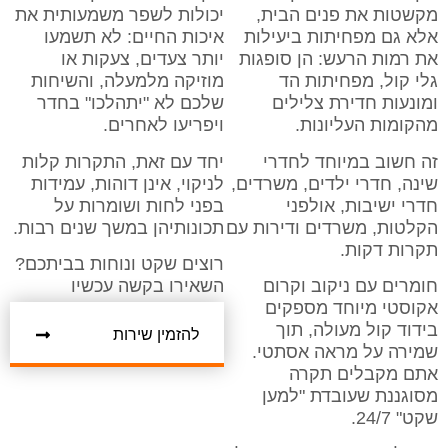
מקשטות את פנים הבית,
יכולות לשפר משמעותית את
אלא גם מפחיתות ביעילות
איכות החיים: לא תשמעו
את רמות הרעש: הן סופגות
יותר צעדים, צעקות או
גלי קול, מפחיתות הד
מוזיקה מלמעלה, והשיחות
ומונעות חדירת צלילים
שלכם לא "יתהלכו" בחדר
מהקומות העליונות.
ויפריעו לאחרים.
זה חשוב במיוחד לחדרי
יחד עם זאת, התקרות קלות
שינה, חדרי ילדים, משרדים,
לניקוי, אינן דוהות, עמידות
חדרי ישיבות, אולפני
בפני לחות ושומרות על
הקלטות, משרדים ודירות עם
תכונותיהן במשך שנים רבות.
תקרות דקות.
רוצים שקט ונוחות בביתכם?
חומרים עם ניקוב וקרום
השאירו בקשה עכשיו
אקוסטי מיוחד מספקים
בידוד קול מעולה, תוך
להזמין שירות
שמירה על מראה אסתטי.
אתם מקבלים תקרה
מסוגננת שעובדת "למען
שקט" 24/7.