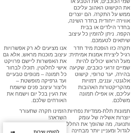
שמי הכוכבים, את הטבע או
את הקישוט האהוב עליכם
ממש על התקרה. הם יוצרים
אווירה ייחודית בחדר השינה,
בחדר הילדים או בבית
הקפה. ניתן להזמין כל עיצוב
שיתאים לטעמכם.
תקרה כזו הופכת מיד חדר
אנו מציעים לא רק אפשרויות
רגיל ליצירת אמנות אמיתית:
עיצוב מוכנות מראש, אלא גם
מעל הראש יכולים להיות
את האפשרות ליישם פרויקט
שמיים זרועי כוכבים, שקיעה
אישי לחלוטין. תוכלו לבחור
בהירה, יער טרופי, קישוט
כל תמונה – מנופים טבעיים
אלגנטי, עננים, דמויות
ועד גרפיקה מופשטת –
מהקריקטורות האהובות
וליצור עיצוב פנים שישמח
עליכם, או אפילו תמונה
את העין בכל יום וישמח את
משלכם.
האורחים שלכם.
תמונות תלת-ממדיות נפחיות
הזמינו תקרה שתעורר
יוצרות אשליה של עומק
השראה!
ותנועה, מה שהופך את החלל
לגדול ומעניין יותר מבחינה
להזמין שירות