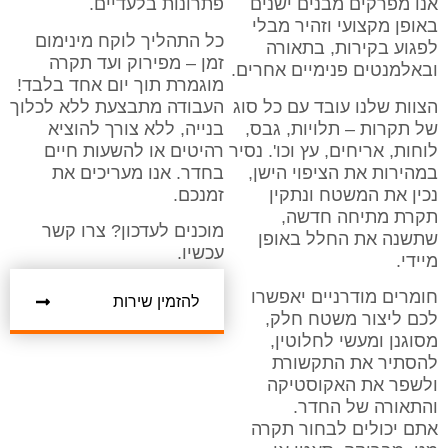
אנו מפרקים מבנים ישנים
פתרונות בלעדיים.
באופן מקצועי וזהיר מבלי
כל התהליך לוקח מינימום
לפגוע בקירות, בתאורה
זמן – מפירוק ועד תקרה
ובאלמנטים פנימיים אחרים.
מוגמרת תוך יום אחד בלבד!
הצוות שלנו עובד עם כל סוג
העבודה מתבצעת ללא לכלוך
של תקרות – תלויות, גבס,
בנייה, ללא צורך להוציא
לוחות, אריחים, עץ וכו'. נסיר
רהיטים או להשעות חיים
במהירות את הציפוי הישן,
בחדר. אנו מעריכים את
נכין את המשטח ונתקין
זמנכם.
תקרת מתיחה חדשה,
מוכנים לעדכון? צרו קשר
שתשנה את החלל באופן
עכשיו.
מיידי.
חומרים מודרניים יאפשרו
להזמין שירות
לכם ליצור משטח חלק,
מסוגנן ומעשי לחלוטין,
להסתיר את התקשורת
ולשפר את האקוסטיקה
והתאורה של החדר.
אתם יכולים לבחור תקרה