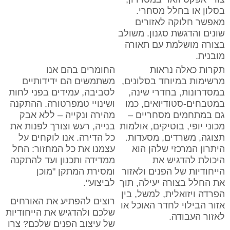
בסלון או בחלל מסחרי.
מאפשר חלוקה לאזורים
שונים והדגשת סגנון. משולב
בצורה מושלמת עם תאורה
מובנית.
תקרות כאלה נראות
החומרים בהם אנו
מרשימות במיוחד בסלונים,
משתמשים הם ידידותיים
במסדרונות, בחדרי שינה,
לסביבה, עמידים בפני לחות
במטבחים-סטודיואים, כמו
ושינויי טמפרטורה. ההתקנה
גם במתחמים מסחריים –
מהירה ונקייה – ללא אבק
מכוני יופי, בוטיקים, אולמות
בנייה, רעש וצורך לפנות את
תצוגה, משרדים, מסעדות.
כל הדירה. אנו לוקחים על
היתרון המרכזי שלהן הוא
עצמנו את כל המחזור: החל
היכולת להדגיש את
ממדידה ותכנון ועד להתקנה
הייחודיות של הפנים ולאזור
ומסירת המתקן "מוכן
את החלל בצורה יעילה, תוך
לביצוע".
הפרדה ויזואלית, למשל, בין
רוצים להפתיע את האורחים
אזור הבילוי לחדר האוכל או
שלכם ולהדגיש את הייחודיות
לאזור העבודה.
של עיצוב הפנים שלכם? צרו