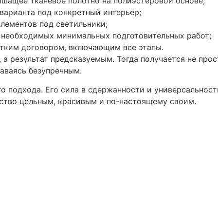
ышащее тканевое полотно на полиэстеровой основе;
варианта под конкретный интерьер;
лементов под светильники;
е необходимых минимальных подготовительных работ;
етким договором, включающим все этапы.
а результат предсказуемым. Тогда получается не прос
таваясь безупречным.
 подхода. Его сила в сдержанности и универсальност
нство цельным, красивым и по-настоящему своим.