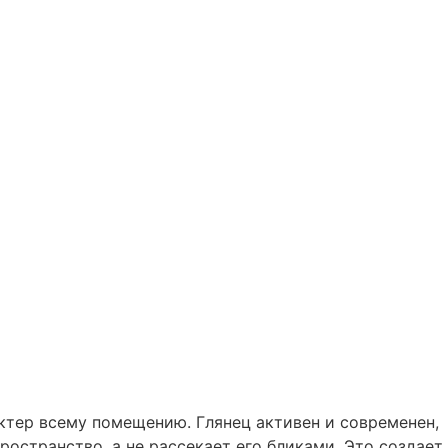
ктер всему помещению. Глянец активен и современен,
остранство, а не рассекает его бликами. Это создает