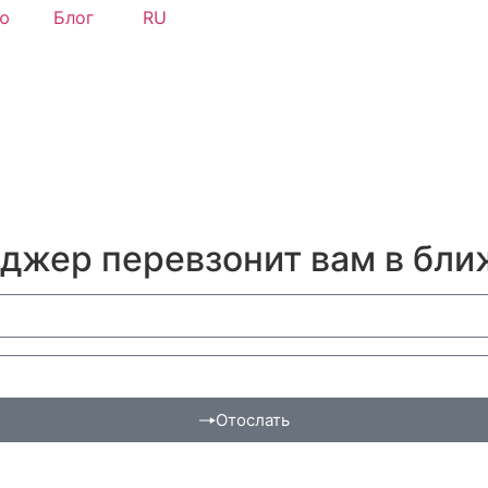
ю
Блог
RU
еджер перевзонит вам в бл
Отослать