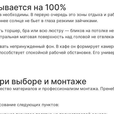
ывается на 100%
 а необходимы. В первую очередь это зоны отдыха и р
ннее солнце не бьет в глаза резкими зайчиками.
ь торшер, бра или всю люстру — бликов на потолке не
ральная матовая поверхность над головой не отвлекае
вать непринужденный фон. В кафе он формирует камерн
пособствует спокойной рабочей обстановке. Его униве
при выборе и монтаже
ачество материалов и профессионализм монтажа. Прене
сование следующих пунктов: