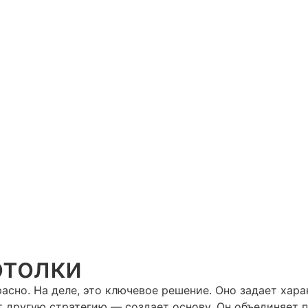
отолки
сно. На деле, это ключевое решение. Оно задает хара
 другую стратегию — создает основу. Он объединяет пр